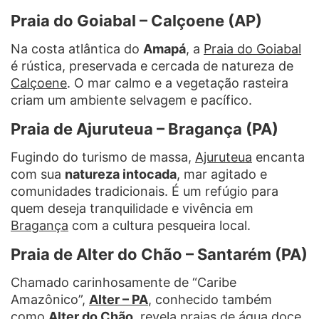
Praia do Goiabal – Calçoene (AP)
Na costa atlântica do
Amapá
, a
Praia do Goiabal
é rústica, preservada e cercada de natureza de
Calçoene
. O mar calmo e a vegetação rasteira
criam um ambiente selvagem e pacífico.
Praia de Ajuruteua – Bragança (PA)
Fugindo do turismo de massa,
Ajuruteua
encanta
com sua
natureza intocada
, mar agitado e
comunidades tradicionais. É um refúgio para
quem deseja tranquilidade e vivência em
Bragança
com a cultura pesqueira local.
Praia de Alter do Chão – Santarém (PA)
Chamado carinhosamente de “Caribe
Amazônico”,
Alter – PA
, conhecido também
como
Alter do Chão
, revela praias de água doce